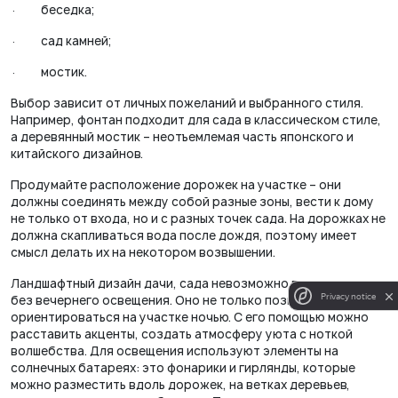
·
беседка;
·
сад камней;
·
мостик.
Выбор зависит от личных пожеланий и выбранного стиля.
Например, фонтан подходит для сада в классическом стиле,
а деревянный мостик – неотъемлемая часть японского и
китайского дизайнов.
Продумайте расположение дорожек на участке – они
должны соединять между собой разные зоны, вести к дому
не только от входа, но и с разных точек сада. На дорожках не
должна скапливаться вода после дождя, поэтому имеет
смысл делать их на некотором возвышении.
Ландшафтный дизайн дачи, сада невозможно представить
Privacy notice
без вечернего освещения. Оно не только позволяет
ориентироваться на участке ночью. С его помощью можно
расставить акценты, создать атмосферу уюта с ноткой
волшебства. Для освещения используют элементы на
солнечных батареях: это фонарики и гирлянды, которые
можно разместить вдоль дорожек, на ветках деревьев,