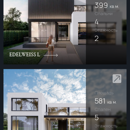
399
кв м.
Cпальни
4
Этажность
2
EDELWEISS L
Площадь
581
кв м.
Cпален
5
Этажность