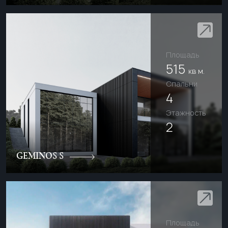
Площадь
515
кв м.
Cпальни
4
Этажность
2
GEMINOS S
Площадь