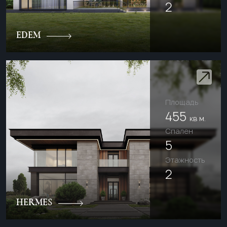
2
EDEM
Площадь
455
кв м.
Cпален
5
Этажность
2
HERMES