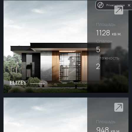
Privacy notice
Площадь
1128
кв м.
Cпален
5
Этажность
2
ELIZEY
Площадь
948
кв м.